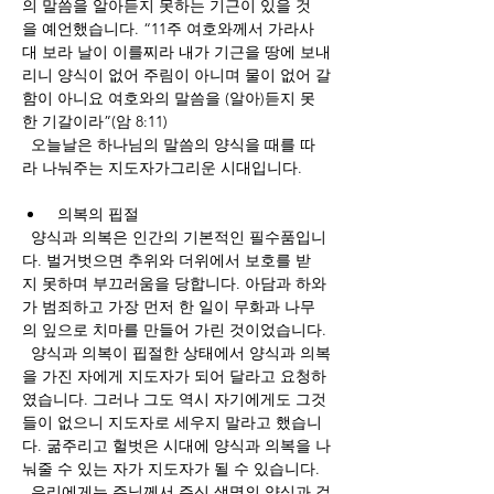
의 말씀을 알아듣지 못하는 기근이 있을 것
을 예언했습니다. “11주 여호와께서 가라사
대 보라 날이 이를찌라 내가 기근을 땅에 보내
리니 양식이 없어 주림이 아니며 물이 없어 갈
함이 아니요 여호와의 말씀을 (알아)듣지 못
한 기갈이라”(암 8:11)
  오늘날은 하나님의 말씀의 양식을 때를 따
라 나눠주는 지도자가그리운 시대입니다. 
의복의
핍절
  양식과 의복은 인간의 기본적인 필수품입니
다. 벌거벗으면 추위와 더위에서 보호를 받
지 못하며 부끄러움을 당합니다. 아담과 하와
가 범죄하고 가장 먼저 한 일이 무화과 나무
의 잎으로 치마를 만들어 가린 것이었습니다. 
  양식과 의복이 핍절한 상태에서 양식과 의복
을 가진 자에게 지도자가 되어 달라고 요청하
였습니다. 그러나 그도 역시 자기에게도 그것
들이 없으니 지도자로 세우지 말라고 했습니
다. 굶주리고 헐벗은 시대에 양식과 의복을 나
눠줄 수 있는 자가 지도자가 될 수 있습니다.  
  우리에게는 주님께서 주신 생명의 양식과 겉