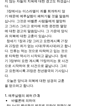
지 않는 자들의 치욕에 대한 경고도 하셨습니
다. 
  3장에서는 이스라엘이 죄를 회개하지 않
기 때문에 예루살렘이 폐허가될 것을 말씀하
십니다. 그것은 바벨론 사람들에게 멸망하
고 그리스 그리고 로마에 의한 완전한 멸망
에 대한 경고의 말씀입니다. 그 가운데 양식
과 의복에 대한 교훈이 있습니다. 
  창세기 1장과 2장 그리고 요한계시록 21장
과 22장은 죄가 없는 시대(무죄시대)라고 합니
다. 인류는 먹는 것으로 타락하고 입는 것으
로 타락한 역사가 시작되고 끝납니다. 창세
기 3장부터 요한 계시록 19장까지는 옷 사건
으로 시작하여 옷 사건으로 끝납니다. 그리
고 요한계시록 20장은 천년왕국의 기사입니
다.  
  오늘은 양식과 의복에 대한 성경의 교훈
을 얻으려고 합니다. 
1. 
예루살렘의
폐허
 (1-3)
바벨론에
의하여
  하나님의 백성들의 범죄로 인하여 전쟁이 예