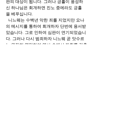
판의 대상이 됩니다. 그러나 긍휼이 풍성하
신 하나님은 회개하면 진노 중에라도 긍휼
을 베푸십니다. 
  니느웨는 수백년 악한 죄를 지었지만 요나
의 메시지를 통하여 회개하자 단번에 용서받
았습니다. 그로 인하여 심판이 연기되었습니
다. 그러나 다시 범죄하자 니느웨 곧 앗수르
는 완전히 멸망하여 역사 속에서 자취를 감추
고 말았습니다. 
  하나님은 노하기를 더디하시며 심판 중에
도 긍휼을 베푸시는 좋으신 하나님이십니다. 
회개하면 삽니다. 교만을 버리고 겸손합시다. 
예수 그리스도의 의를 믿읍시다. 그러면 살길
이 열립니다. 
  이런 은혜를 주심에도 불구하고 시온의 딸들
은 허영심(3:16-26)에 사로잡혀 행동했습니
다. 여기에 대한 하나님의 경고의 말씀이 주어
졌습니다. 하나님의 말씀에 대한 불순종과 교
만과 허영은 하나님의 심판을 피할 수 없는 조
건들입니다. 그러나 우리에게 소망이 있음
은 경고의 말씀을 주심은 회개하고 다시 살
게 되기를 원하시는 하나님의 긍휼의 마음