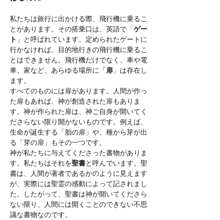
私たちは旅行に出かける際、飛行機に乗るこ
とがあります。その搭乗口は、英語で「
ゲー
ト
」と呼ばれています。定められたゲートに
行かなければ、目的地行きの飛行機に乗るこ
とはできません。飛行機だけでなく、車や電
車、家など、あらゆる場所に「
扉
」は存在し
ます。
すべてのものには扉があります。人間が作っ
た扉もあれば、神が創造された扉もありま
す。神が作られた扉は、神ご自身が開いてく
ださらない限り開かないものです。例えば、
生命が誕生する「胎の扉」や、種から芽が出
る「芽の扉」もその一つです。
神が私たちに与えてくださった書物がありま
す。私たちはそれを
聖書
と呼んでいます。聖
書は、人間が著者であるかのように見えます
が、実際には聖霊の感動によって記されまし
た。したがって、聖書は神が開いてくださら
ない限り、人間には開くことのできない不思
議な書物なのです。