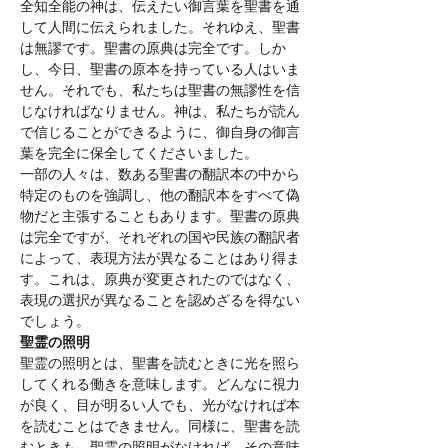
全知全能の神は、伝えたい御言葉を聖書を通
して人間に伝えられました。それゆえ、聖書
は無謬です。聖書の原典は完全です。しか
し、今日、聖書の原本を持っている人はいま
せん。それでも、私たちは聖書の無謬性を信
じなければなりません。神は、私たちが読ん
で信じることができるように、御自身の御言
葉を完全に保全してくださいました。
一部の人々は、数ある聖書の翻訳本の中から
特定のものを強調し、他の翻訳本をすべて偽
物だと主張することもあります。聖書の原典
は完全ですが、それぞれの国や民族の翻訳者
によって、表現方法が異なることはあり得ま
す。これは、原典が変更されたのではなく、
表現の選択が異なることを認めざるを得ない
でしょう。
聖霊の照明
聖霊の照明とは、聖書を読むときに光を照ら
してくれる働きを意味します。どんなに視力
が良く、目が明るい人でも、光がなければ本
を読むことはできません。同様に、聖書を読
むときも、聖霊の照明がなければ、その意味