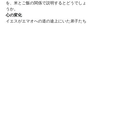
を、米とご飯の関係で説明するとどうでしょ
うか。
心の変化
イエスがエマオへの道の途上にいた弟子たち
に聖書を開いてくださる前には、何の変化も
起こりませんでした。イエスと共に歩んでい
ながら、彼らはイエスだと気づきませんでし
た。当時のユダヤ人は、モーセ五書をほとん
ど暗記していました。それでも、イエスが聖
書を開いてくださるまで、いかなる働きも起
こりませんでした。
しかし、イエスが聖書を開いて、説き明か
し、解説されると、彼らの心は熱くなりまし
た。彼らの目も開かれました。そして、彼ら
の行動に変化が起こりました。彼らはエマオ
へ下って行った道を、再びエルサレムへ引き
返しました。
聖書の扉が開かれてその意味を悟るとき、エ
マオへ下って行った二人の弟子が体験したよ
うな変化が起こります。私たちが聖書を読む
とき、聖書の扉が開き、心の扉が開き、聖霊