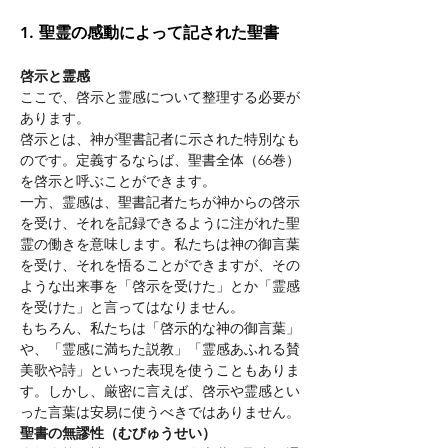
1. 聖霊の感動によって記された聖書
啓示と霊感
ここで、啓示と霊感について整理する必要が
あります。
啓示とは、神が聖書記者に示された特別なも
のです。定義するならば、聖書全体（66巻）
を啓示と呼ぶことができます。
一方、霊感は、聖書記者たちが神からの啓示
を受け、それを記録できるように注がれた聖
霊の働きを意味します。私たちは神の御言葉
を受け、それを悟ることができますが、その
ような出来事を「啓示を受けた」とか「霊感
を受けた」と言ってはなりません。
もちろん、私たちは「啓示的な神の御言葉」
や、「霊感に満ちた説教」「霊感あふれる賛
美歌や詩」といった表現を使うこともありま
す。しかし、厳密に言えば、啓示や霊感とい
った言葉は安易に使うべきではありません。
聖書の無謬性（むびゅうせい）