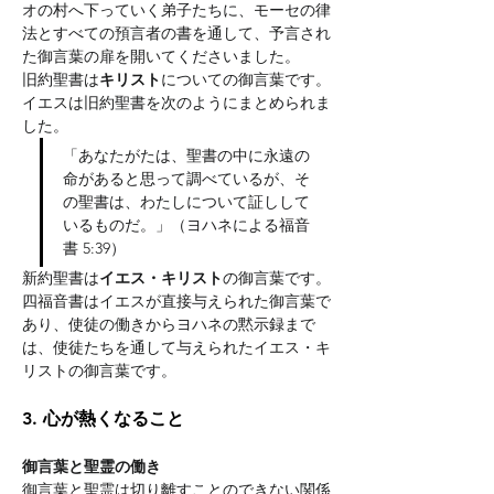
オの村へ下っていく弟子たちに、モーセの律
法とすべての預言者の書を通して、予言され
た御言葉の扉を開いてくださいました。
旧約聖書は
キリスト
についての御言葉です。
イエスは旧約聖書を次のようにまとめられま
した。
「あなたがたは、聖書の中に永遠の
命があると思って調べているが、そ
の聖書は、わたしについて証しして
いるものだ。」（ヨハネによる福音
書 5:39）
新約聖書は
イエス・キリスト
の御言葉です。
四福音書はイエスが直接与えられた御言葉で
あり、使徒の働きからヨハネの黙示録まで
は、使徒たちを通して与えられたイエス・キ
リストの御言葉です。
3. 心が熱くなること
御言葉と聖霊の働き
御言葉と聖霊は切り離すことのできない関係