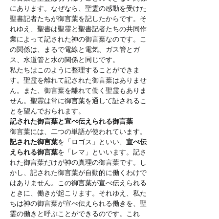
にあります。なぜなら、聖霊の感動を受けた
聖書記者たちが御言葉を記したからです。そ
れゆえ、聖書は聖霊と聖書記者たちの共同作
業によって記された神の御言葉なのです。こ
の関係は、まるで電線と電気、ガス管とガ
ス、水道管と水の関係と同じです。
私たちはこのように整理することができま
す。聖霊を離れて記された御言葉はありませ
ん。また、御言葉を離れて働く聖霊もありま
せん。聖霊は常に御言葉を通して証されるこ
とを望んでおられます。
記された御言葉と宣べ伝えられる御言葉
御言葉には、二つの単語が使われています。
記された御言葉
を「ロゴス」といい、
宣べ伝
えられる御言葉
を「レマ」といいます。記さ
れた御言葉だけが神の真理の御言葉です。し
かし、記された御言葉が自動的に働くわけで
はありません。この御言葉が宣べ伝えられる
ときに、働きが起こります。それゆえ、私た
ちは神の御言葉が宣べ伝えられる働きを、聖
霊の働きと呼ぶことができるのです。これ