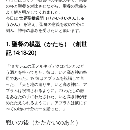
の杯と聖餐を対比させながら、聖餐の意義を
よく解き明かしてくれました。
今日は 
世界聖餐週間（せかいせいさんしゅ
うかん）
 を迎え、聖餐の意義を改めて心に
刻み、神様の恵みを受けたいと願います。
1. 聖餐の模型（かたち）（創世
記 14:18-20）
「18 サレムの王メルキゼデクはパンとぶど
う酒とを持ってきた。彼は、いと高き神の祭
司であった。19 彼はアブラムを祝福して言
った、『天と地の造り主、いと高き神に、ア
ブラムは祝福されるように。20 わたしの敵
をあなたの手にわたされた、いと高き神がほ
めたたえられるように』。アブラムは彼にす
べての物の十分の一を贈った。」
戦いの後（たたかいのあと）