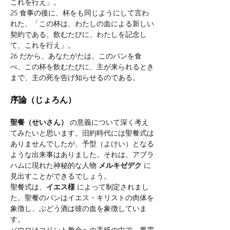
これを行え」。
25 食事の後に、杯をも同じようにして言わ
れた、「この杯は、わたしの血による新しい
契約である。飲むたびに、わたしを記念し
て、これを行え」。
26 だから、あなたがたは、このパンを食
べ、この杯を飲むたびに、主が来られるとき
まで、主の死を告げ知らせるのである。
序論（じょろん）
聖餐（せいさん）
 の意義について深く考え
てみたいと思います。旧約時代には聖餐式は
ありませんでしたが、予型（よけい）となる
ような出来事はありました。それは、アブラ
ハムに現れた神秘的な人物 
メルキゼデク
 に
見出すことができるでしょう。
聖餐式は、
イエス様
 によって制定されまし
た。聖餐のパンはイエス・キリストの肉体を
象徴し、ぶどう酒は彼の血を象徴していま
す。
パウロはコリント教会への手紙の中で、悪霊