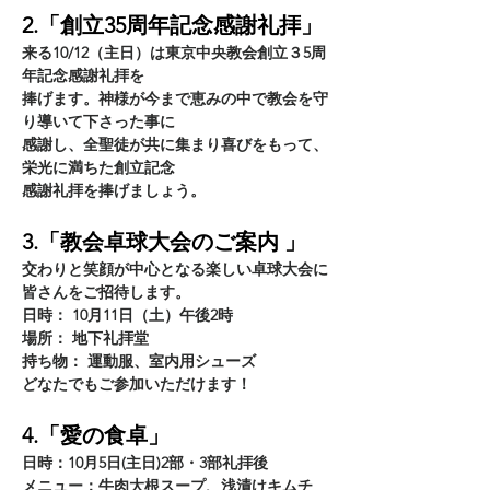
2.「創立35周年記念感謝礼拝」
来る10/12（主日）は東京中央教会創立３5周
年記念感謝礼拝を
捧げます。神様が今まで恵みの中で教会を守
り導いて下さった事に
感謝し、全聖徒が共に集まり喜びをもって、
栄光に満ちた創立記念
感謝礼拝を捧げましょう。
3.「教会卓球大会のご案内 」
交わりと笑顔が中心となる楽しい卓球大会に
皆さんをご招待します。
日時： 10月11日（土）午後2時
場所： 地下礼拝堂
持ち物： 運動服、室内用シューズ
どなたでもご参加いただけます！
4.「愛の食卓」
日時：10月5日(主日)2部・3部礼拝後
メニュー：牛肉大根スープ、浅漬けキムチ