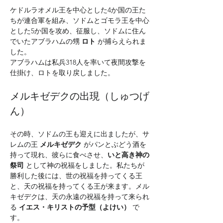
ケドルラオメル王を中心とした4か国の王た
ちが連合軍を組み、ソドムとゴモラ王を中心
とした5か国を攻め、征服し、ソドムに住ん
でいたアブラハムの甥 
ロト
 が捕らえられま
した。
アブラハムは私兵318人を率いて夜間攻撃を
仕掛け、ロトを取り戻しました。
メルキゼデクの出現（しゅつげ
ん）
その時、ソドムの王も迎えに出ましたが、サ
レムの王 
メルキゼデク
 がパンとぶどう酒を
持って現れ、彼らに食べさせ、
いと高き神の
祭司
 として神の祝福をしました。私たちが
勝利した後には、世の祝福を持ってくる王
と、天の祝福を持ってくる王が来ます。メル
キゼデクは、天の永遠の祝福を持って来られ
る 
イエス・キリストの予型（よけい）
 で
す。