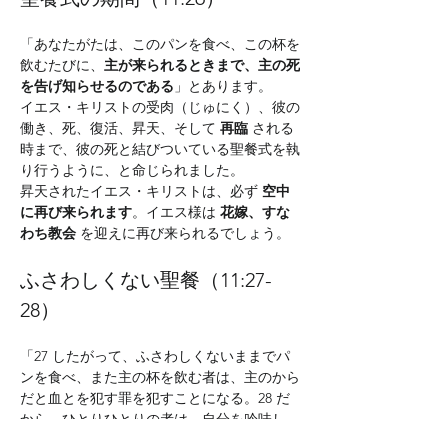
「あなたがたは、このパンを食べ、この杯を
飲むたびに、
主が来られるときまで、主の死
を告げ知らせるのである
」とあります。
イエス・キリストの受肉（じゅにく）、彼の
働き、死、復活、昇天、そして 
再臨
 される
時まで、彼の死と結びついている聖餐式を執
り行うように、と命じられました。
昇天されたイエス・キリストは、必ず 
空中
に再び来られます
。イエス様は 
花嫁、すな
わち教会
 を迎えに再び来られるでしょう。
ふさわしくない聖餐（11:27-
28）
「27 したがって、ふさわしくないままでパ
ンを食べ、また主の杯を飲む者は、主のから
だと血とを犯す罪を犯すことになる。28 だ
から、ひとりひとりの者は、自分を吟味し
て、その上でパンを食べ、杯を飲むべきであ