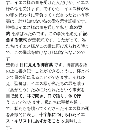
す。イエス様の血を受けた人だけが、イエス
様の命を受けます。ですから、イエス様が私
の罪を代わりに背負ってくださったという事
実は、計り知れない彼の愛を示す証拠です。
神様はイエス様の血を通して私と 
血の契
約
 を結ばれたのです。この事実を絶えず 
記
念する儀式
 が聖餐式です。したがって、私
たちはイエス様がこの世に再び来られる時ま
で、この儀式を続けなければならないので
す。
聖餐は 
目に見える御言葉
 です。御言葉を紙
の上に書き記すことができるように、杯とパ
ンで目の前に見ることができます。それゆ
え、聖餐は、イエス様が私たちの罪を贖う
（あがなう）ために死なれたという事実を、
目で見て、耳で聞き、口で語り、体で行
う
 ことができます。私たちは聖餐を通し
て、私たちを贖ってくださったイエス様の死
を象徴的に表し、
十字架につけられたイエ
ス・キリストにあずかること
 を意味しま
す。