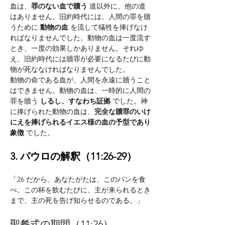
血は、
罪のない血で贖う
 道以外に、他の道
はありません。旧約時代には、人間の罪を贖
うために 
動物の血
 を流して犠牲を捧げなけ
ればなりませんでした。動物の血は一度流す
とき、一度の効果しかありません。それゆ
え、旧約時代には贖罪が必要になるたびに動
物が死ななければなりませんでした。
動物の命である血が、人間を永遠に贖うこと
はできません。動物の血は、一時的に人間の
罪を贖う 
しるし、すなわち証拠
 でした。神
に捧げられた動物の血は、
完全な贖罪のいけ
にえを捧げられるイエス様の血の予型であり
象徴
 でした。
3. パウロの解釈（11:26-29）
「26 だから、あなたがたは、このパンを食
べ、この杯を飲むたびに、主が来られるとき
まで、主の死を告げ知らせるのである。」
聖餐式の期間（11:26）