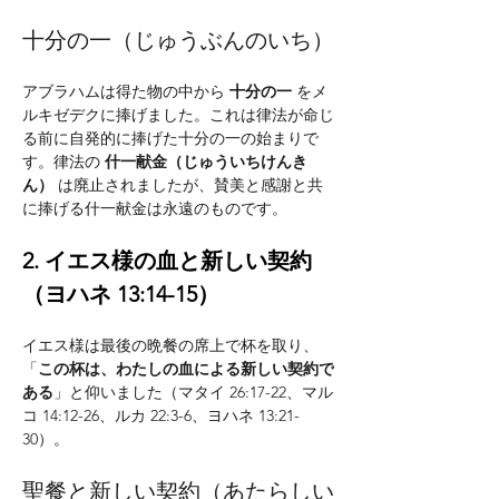
十分の一（じゅうぶんのいち）
アブラハムは得た物の中から 
十分の一
 をメ
ルキゼデクに捧げました。これは律法が命じ
る前に自発的に捧げた十分の一の始まりで
す。律法の 
什一献金（じゅういちけんき
ん）
 は廃止されましたが、賛美と感謝と共
に捧げる什一献金は永遠のものです。
2. イエス様の血と新しい契約
（ヨハネ 13:14-15）
イエス様は最後の晩餐の席上で杯を取り、
「
この杯は、わたしの血による新しい契約で
ある
」と仰いました（マタイ 26:17-22、マル
コ 14:12-26、ルカ 22:3-6、ヨハネ 13:21-
30）。
聖餐と新しい契約（あたらしい