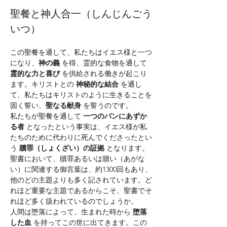
聖餐と神人合一（しんじんごう
いつ）
この聖餐を通して、私たちはイエス様と一つ
になり、
神の義
 を得、霊的な食物を通して 
霊的な力と喜び
 を供給される働きが起こり
ます。キリストとの 
神秘的な結合
 を通し
て、私たちはキリストのように生きることを
固く誓い、
聖なる献身
 を誓うのです。
私たちが聖餐を通して 
一つのパンにあずか
る者
 となったという事実は、イエス様が私
たちのために代わりに死んでくださったとい
う 
贖罪（しょくざい）の証拠
 となります。
聖書において、贖罪あるいは贖い（あがな
い）に関連する御言葉は、約1300回もあり、
他のどの主題よりも多く記されています。ど
れほど重要な主題であるからこそ、聖書でそ
れほど多く扱われているのでしょうか。
人間は堕落によって、生まれた時から 
堕落
した血
 を持ってこの世に出てきます。この