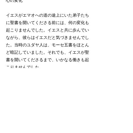
心の変化
イエスがエマオへの道の途上にいた弟子たち
に聖書を開いてくださる前には、何の変化も
起こりませんでした。イエスと共に歩んでい
ながら、彼らはイエスだと気づきませんでし
た。当時のユダヤ人は、モーセ五書をほとん
ど暗記していました。それでも、イエスが聖
書を開いてくださるまで、いかなる働きも起
こりませんでした。
しかし、イエスが聖書を開いて、説き明か
し、解説されると、彼らの心は熱くなりまし
た。彼らの目も開かれました。そして、彼ら
の行動に変化が起こりました。彼らはエマオ
へ下って行った道を、再びエルサレムへ引き
返しました。
聖書の扉が開かれてその意味を悟るとき、エ
マオへ下って行った二人の弟子が体験したよ