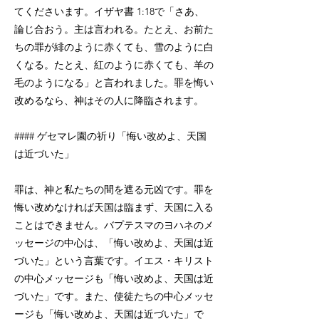
てくださいます。イザヤ書 1:18で「さあ、
論じ合おう。主は言われる。たとえ、お前た
ちの罪が緋のように赤くても、雪のように白
くなる。たとえ、紅のように赤くても、羊の
毛のようになる」と言われました。罪を悔い
改めるなら、神はその人に降臨されます。
#### ゲセマレ園の祈り「悔い改めよ、天国
は近づいた」
罪は、神と私たちの間を遮る元凶です。罪を
悔い改めなければ天国は臨まず、天国に入る
ことはできません。バプテスマのヨハネのメ
ッセージの中心は、「悔い改めよ、天国は近
づいた」という言葉です。イエス・キリスト
の中心メッセージも「悔い改めよ、天国は近
づいた」です。また、使徒たちの中心メッセ
ージも「悔い改めよ、天国は近づいた」で