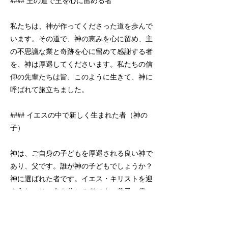
#### 主の道で主を心に留める者
私たちは、神が作ってくださった道を歩んで
います。その道で、神の恵みを心に留め、主
の不思議な業と奇跡を心に留めて感謝する者
を、神は厚遇してくださいます。私たちの信
仰の先輩たちは皆、このように生きて、神に
呼ばれて旅立ちました。
#### イエスの中で新しく生まれた者（神の
子）
神は、ご自身の子どもを厚遇される良い神で
あり、父です。誰が神の子どもでしょうか？
神に選ばれた者です。イエス・キリストを迎
え入れ、その名を信じる者です。養子の霊、
すなわち聖霊に満たされている者です。父親
が子どもを愛するのは、何かの資格や能力や