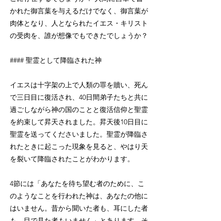
かれた御言葉を与えるだけでなく、御言葉が
肉体となり、人となられたイエス・キリスト
の受肉を、誰が想像でもできたでしょうか？
#### 聖霊として降臨された神
イエスは十字架の上で人類の罪を贖い、死ん
で三日目に復活され、40日間弟子たちと共に
過ごしながら神の国のことと復活信仰と聖霊
を約束して昇天されました。昇天後10日目に
聖霊を送ってくださいました。聖霊が降臨さ
れたときに起こった現象を見ると、やはり天
を裂いて降臨されたことがわかります。
4節には「あなたを待ち望む者のために、こ
のようなことを行われた神は、あなたの他に
はいません。昔から聞いた者も、耳にした者
も、目で見た者もいません」とあります。そ