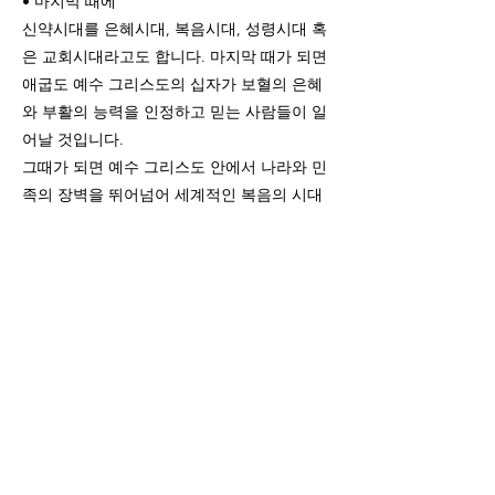
• 마지막 때에
신약시대를 은혜시대, 복음시대, 성령시대 혹
은 교회시대라고도 합니다. 마지막 때가 되면
애굽도 예수 그리스도의 십자가 보혈의 은혜
와 부활의 능력을 인정하고 믿는 사람들이 일
어날 것입니다.
그때가 되면 예수 그리스도 안에서 나라와 민
족의 장벽을 뛰어넘어 세계적인 복음의 시대
가 도래할 것입니다. 애굽 땅 중앙에 있는 영
적 제단 곧 교회가 있을 것이며, 복음의 교회
는 이스라엘 땅 중앙에 있는 교회와 마찬가지
로 용납될 것입니다.
“이것이 애굽 땅에서 만군의 여호와를 위하여
표적과 증거가 되리니 이는 그들이 그 압박하
는 자의 연고로 여호와께 부르짖겠고 여호와
께서는 한 구원자 보호자를 보내사 그들을 건
지실 것임이라”라는 말씀이 응하게 되라라는
말씀입니다.