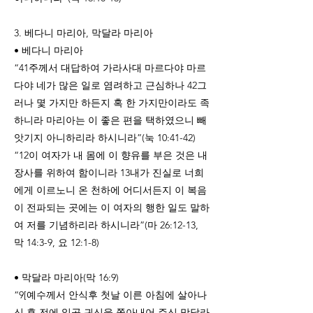
3. 베다니 마리아, 막달라 마리아
• 베다니 마리아
“41주께서 대답하여 가라사대 마르다야 마르
다야 네가 많은 일로 염려하고 근심하나 42그
러나 몇 가지만 하든지 혹 한 가지만이라도 족
하니라 마리아는 이 좋은 편을 택하였으니 빼
앗기지 아니하리라 하시니라”(눅 10:41-42)
“12이 여자가 내 몸에 이 향유를 부은 것은 내
장사를 위하여 함이니라 13내가 진실로 너희
에게 이르노니 온 천하에 어디서든지 이 복음
이 전파되는 곳에는 이 여자의 행한 일도 말하
여 저를 기념하리라 하시니라”(마 26:12-13,
막 14:3-9, 요 12:1-8)
• 막달라 마리아(막 16:9)
“9[예수께서 안식후 첫날 이른 아침에 살아나
신 후 전에 일곱 귀신을 쫓아내어 주신 막달라