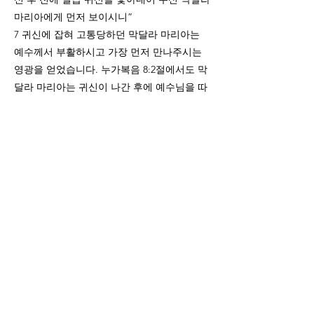
마리아에게 먼저 보이시니”
7 귀신에 잡혀 고통당하던 막달라 마리아는
예수께서 부활하시고 가장 먼저 만나주시는
영광을 얻었습니다. 누가복음 8:2절에서도 막
달라 마리아는 귀신이 나간 후에 예수님을 따
르며 섬기는 여성회의 일원으로 기록되어 있
습니다.
• 복음의 아이콘, 부활의 증인
베다니 마리아는 복음의 아이콘이 되었습니
다. 예수께서 복음이 전파되는 곳에는 반드시
그녀의 이름이 등장하도록 하셨습니다. 그것
은 그녀만이 예수님이 하나님의 어린양으로
서의 죽으심과 장사를 예비했기 때문입니다.
막달라 마리아는 부활하신 예수님의 첫번째
목격자가 되어 부활의 증인이 되었습니다. 이
또한 영광스러운 일이 아니겠습니까?