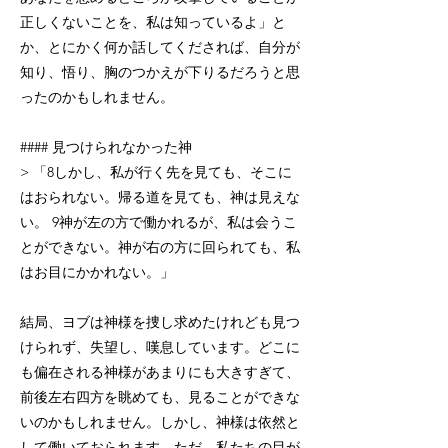
正しくないことを、私は知っているよ」と
か、とにかく何か話してくだされば、自分が
知り、悟り、胸のつかえが下りるだろうと思
ったのかもしれません。
#### 見つけられなかった神
> 「8しかし、私が行く先を見ても、そこに
はおられない。帰る道を見ても、神は見えな
い。 9神が左の方で働かれるが、私は会うこ
とができない。神が右の方に回られても、私
はお目にかかれない。」
結局、ヨブは神様を捜し求めたけれども見つ
けられず、失望し、嘆息しています。どこに
も偏在される神様があまりにも大きすぎて、
前後左右四方を眺めても、見ることができな
いのかもしれません。しかし、神様は依然と
して働いておられます。ただ、私たちの目が