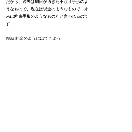
だから、過去は期日が過ぎた不渡り手形のよ
うなもので、現在は現金のようなもので、未
来は約束手形のようなものだと言われるので
す。
#### 純金のように出てこよう
神様は、神様を愛する者、すなわち、ご計画
に従って召された者たちには、万事が益とな
るように共に働いてくださいます。私たちの
主なる神様は、聖徒が患難に遭う時、耐える
ことができる能力を与えてくださり、もし耐
えきれずに倒れそうになれば、逃れの道を用
意してくださる神様です。ですから、私たち
は自分が行く道筋をすべて知らなくても、主
の導きに従って一歩ずつ前進すれば良いので
す。
11-12節でヨブの告白を聞いてみましょう。