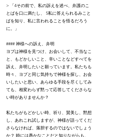
> 「4その前で、私の訴えを述べ、弁護のこ
とばを口に満たし、 5私に答えられるみこと
ばを知り、私に言われることを悟るだろう
に。」
#### 神様への訴え、弁明
ヨブは神様を見つけ、お会いして、不当なこ
と、もどかしいこと、辛いことなどすべてを
訴え、弁明したいと願っています。私たちも
時々、ヨブと同じ気持ちで神様を探し、お会
いしたいと思い、あらゆる手段を尽くしてみ
ても、相変わらず黙って応答してくださらな
い時がありませんか？
私たちがもどかしい時、祈り、賛美し、黙想
し、あれこれ試しますが、神様が語ってくだ
さらなければ、落胆するのではないでしょう
か？ 時には愚かなことだと知りながらも、