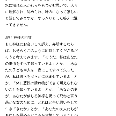
水に溺れた人がわらをもつかむ思いで、人々
に理解され、認められ、味方になってほしい
と話してみますが、すっきりとした答えは返
ってきません。
#### 神様の応答
もし神様にお会いして訴え、弁明するなら
ば、おそらくこのように応答してくださるだ
ろうと考えてみます。「そうだ、私はあなた
の事情をすべて知っているよ」とか、「あな
たの子ども10人を一夜にしてすべて失った
が、私は彼らを安らかに休ませているよ」と
か、「体に悪性の腫れ物ができて耐えられな
いことを知っているよ」とか、「あなたの妻
が、あなたが信じる神様を呪って死ねと言う
愚かな女のために、どれほど辛い思いをして
生きてきたか」とか、「あなたの友人たちが
あなたを慰めるどころか攻撃していることが