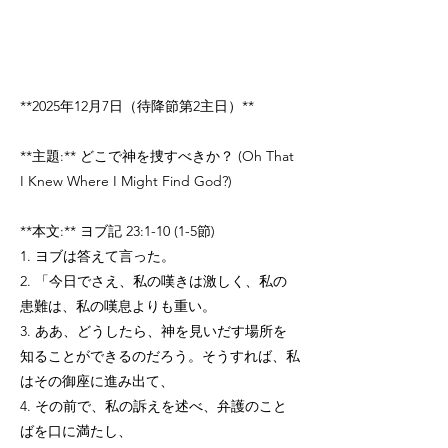
*
*2025
年12月7日（待降節第2主日）**
**主題:** どこで神を捜すべきか？ (Oh That
I Knew Where I Might Find God?)
**本文:** ヨブ記 23:1-10 (1-5節)
1. ヨブは答えて言った。
2. 「今日でさえ、私の嘆きは激しく、私の
患難は、私の嘆息よりも重い。
3. ああ、どうしたら、神を見いだす場所を
知ることができるのだろう。そうすれば、私
はその御座に進み出て、
4. その前で、私の訴えを述べ、弁護のこと
ばを口に満たし、