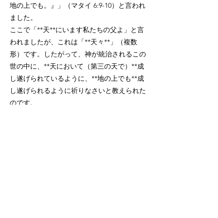
地の上でも。』」（マタイ 6:9-10）と言われ
ました。
ここで「**天**にいます私たちの父よ」と言
われましたが、これは「**天々**」（複数
形）です。したがって、神が統治されるこの
世の中に、**天において（第三の天で）**成
し遂げられているように、**地の上でも**成
し遂げられるように祈りなさいと教えられた
のです。
**子なる神が統治される天国**
子なる神、イエス・キリストが再臨された時
に治められる国があります。ここもまた**天
国**、**神の国**、さらに細分すれば**子な
る神が統治される国**です。
この国の特徴は、**1,000年間**子なる神が統
治され、その後、父なる神に献げられる国で