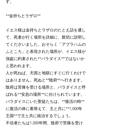
す。
**金持ちとラザロ**
イエス様は金持ちとラザロのたとえ話を通し
て、死者が行く場所を詳細に、親切に説明し
てくださいました。おそらく「アブラハムの
ふところ」と表現された場所が、イエス様が
強盗に約束された**パラダイス**ではないか
と思われます。
人が死ねば、天国と地獄にすぐに行くわけで
はありません。死ぬと**陰府**へ行きます。
陰府は苦痛を受ける場所と、パラダイスと呼
ばれる**安息の場所**に分けられています。
パラダイスにいた聖徒たちは、**復活の時**
に復活の体に着替えて、主と共に**1,000年
王国**で主と共に統治するでしょう。
不信者たちは1,000年間、陰府で苦痛を受け