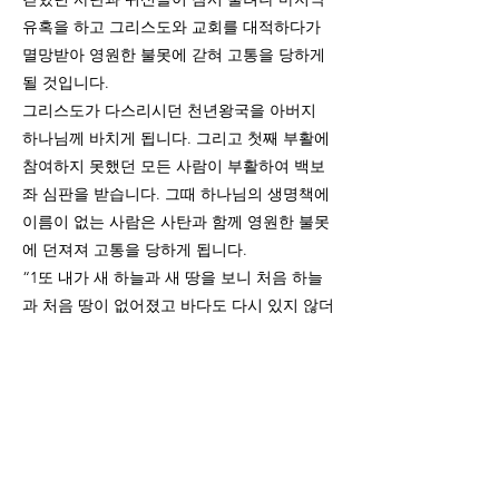
유혹을 하고 그리스도와 교회를 대적하다가
멸망받아 영원한 불못에 갇혀 고통을 당하게
될 것입니다.
그리스도가 다스리시던 천년왕국을 아버지
하나님께 바치게 됩니다. 그리고 첫째 부활에
참여하지 못했던 모든 사람이 부활하여 백보
좌 심판을 받습니다. 그때 하나님의 생명책에
이름이 없는 사람은 사탄과 함께 영원한 불못
에 던져져 고통을 당하게 됩니다.
“1또 내가 새 하늘과 새 땅을 보니 처음 하늘
과 처음 땅이 없어졌고 바다도 다시 있지 않더
라 2또 내가 보매 거룩한 성 새 예루살렘이 하
나님께로부터 하늘에서 내려오니 그 예비한
것이 신부가 남편을 위하여 단장한 것 같더
라” (계21:1-2)
이보다 더 영광스러운 곳이 있을까요? 완벽한
하나님의 영광이 나타나는 곳입니다. 그곳이