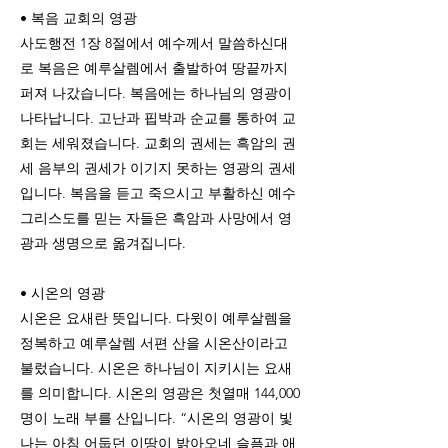
• 복음 교회의 영광
사도행전 1장 8절에서 예수께서 말씀하신대
로 복음은 예루살렘에서 출발하여 땅끝까지
퍼져 나갔습니다. 복음에는 하나님의 영광이
나타납니다. 고난과 핍박과 순교를 통하여 교
회는 세워졌습니다. 교회의 권세는 흑암의 권
세 음부의 권세가 이기지 못하는 영광의 권세
입니다. 복음을 듣고 죽으시고 부활하신 예수
그리스도를 믿는 자들은 흑암과 사망에서 영
광과 생명으로 옮겨집니다.
• 시온의 영광
시온은 요새란 뜻입니다. 다윗이 예루살렘을
정복하고 예루살렘 서편 산을 시온산이라고
불렀습니다. 시온은 하나님이 지키시는 요새
를 의미합니다. 시온의 영광은 첫열매 144,000
명이 노래 부를 산입니다. “시온의 영광이 빛
나는 아침 어둡던 이땅이 밝아오네 슬픔과 애