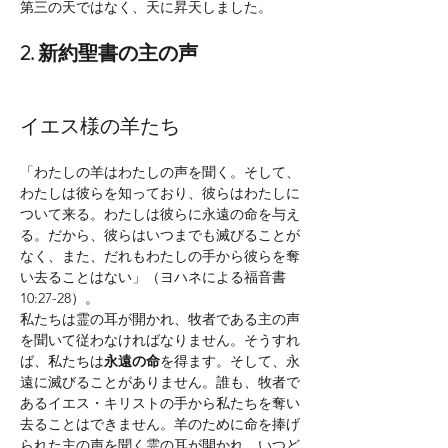
第三の天ではなく、天に昇天しました。
2. 新約聖書の主の声
イエス様の羊たち
「わたしの羊はわたしの声を聞く。そして、
わたしは彼らを知っており、彼らはわたしに
ついて来る。わたしは彼らに永遠の命を与え
る。だから、彼らはいつまでも滅びることが
なく、また、だれもわたしの手から彼らを奪
い去ることはない」（ヨハネによる福音書 
10:27-28）。
私たちは霊の耳が開かれ、牧者である主の声
を聞いて従わなければなりません。そうすれ
ば、私たちは
永遠の命
を得ます。そして、永
遠に滅びることがありません。誰も、牧者で
あるイエス・キリストの手から私たちを奪い
去ることはできません。羊のために命を捧げ
られた主の声を聞く霊の耳が開かれ、いつど