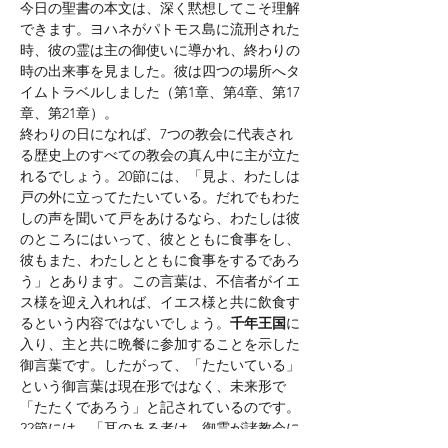
今日の聖書の本文は、深く黙想してこそ理解
できます。ヨハネがパトモス島に流刑された
時、彼の霊は主の御使いに導かれ、終わりの
時の出来事を見ました。彼は四つの場所へタ
イムトラベルしました（第1章、第4章、第17
章、第21章）。
終わりの日になれば、7つの教会に代表され
る歴史上のすべての教会の真ん中に主が立た
れるでしょう。20節には、「見よ、わたしは
戸の外に立ってたたいている。だれでもわた
しの声を聞いて戸をあけるなら、わたしは彼
のところにはいって、彼とともに食事をし、
彼もまた、わたしとともに食事をするであろ
う」とあります。この言葉は、不信者がイエ
ス様を迎え入れれば、イエス様と共に飲食す
るという内容ではないでしょう。
千年王国
に
入り、主と共に晩餐に参加することを示した
御言葉です。したがって、「たたいている」
という御言葉は現在形ではなく、未来形で
「たたくであろう」と記されているのです。
22節には、「耳のある者は、御霊が諸教会に