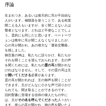
序論
生まれつき、あるいは後天的に耳が不自由な
人がいます。補聴器を使うことで、ある程度
聞こえる人もいますが、全く聞こえない人は
聾者となります。どれほど不便なことでしょ
う。霊的にも同じだと思います。ベートーヴ
ェンは晩年に耳が聞こえなくなりましたが、
心の耳が開かれ、あの偉大な「運命交響曲」
を残しました。
御言葉の神は、私たちに語りかけ、私たちが
それを聞くことを望んでおられます。主の声
を聞くためには、私たちの
霊の耳
が開かれな
ければなりません。そして、その霊の耳は主
が
開いてくださる
必要があります。
霊の耳が開かれれば、主の御声を聞くことが
できます。主がどんなに小さな声で語りかけ
られても、聞き取ることができるのです。
旧約聖書に登場する信仰の偉人たちの中に
は、主が
その名を呼んでくださった
人々がい
ます。彼らの耳が開かれ、神の声を聞いたよ