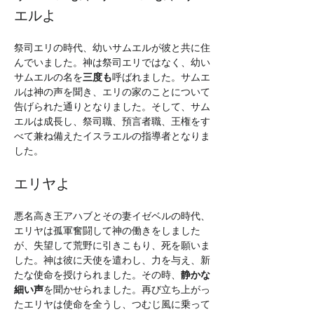
エルよ
祭司エリの時代、幼いサムエルが彼と共に住
んでいました。神は祭司エリではなく、幼い
サムエルの名を
三度も
呼ばれました。サムエ
ルは神の声を聞き、エリの家のことについて
告げられた通りとなりました。そして、サム
エルは成長し、祭司職、預言者職、王権をす
べて兼ね備えたイスラエルの指導者となりま
した。
エリヤよ
悪名高き王アハブとその妻イゼベルの時代、
エリヤは孤軍奮闘して神の働きをしました
が、失望して荒野に引きこもり、死を願いま
した。神は彼に天使を遣わし、力を与え、新
たな使命を授けられました。その時、
静かな
細い声
を聞かせられました。再び立ち上がっ
たエリヤは使命を全うし、つむじ風に乗って