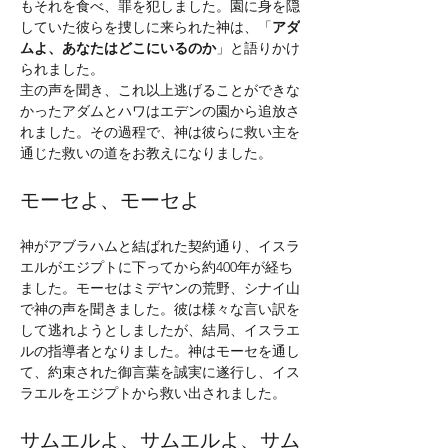
もそれを食べ、罪を犯しました。園に身を隠
していた彼らを捜しに来られた神は、「
アダ
ムよ、あなたはどこにいるのか
」と語りかけ
られました。
主の声を聞き、これ以上逃げることができな
かったアダムとハワはエデンの園から追放さ
れました。その過程で、神は彼らに救い主を
通じた救いの道をお教えになりました。
モーセよ、モーセよ
神がアブラハムと結ばれた契約通り、イスラ
エルがエジプトに下ってから約400年が経ち
ました。モーセはミデヤンの荒野、シナイ山
で神の声を聞きました。彼は様々な言い訳を
して逃れようとしましたが、結局、イスラエ
ルの指導者となりました。神はモーセを通し
て、約束された御言葉を誠実に遂行し、イス
ラエルをエジプトから救い出されました。
サムエルよ、サムエルよ、サム