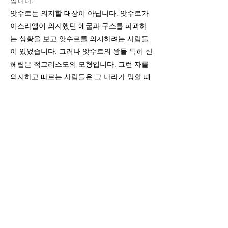
십니다.
앗수르는 의지할 대상이 아닙니다. 앗수르가
이스라엘이 의지했던 애굽과 구스를 파괴하
는 상황을 보고 앗수르를 의지하려는 사람들
이 있었습니다. 그러나 앗수르의 왕들 특히 산
헤립은 적그리스도의 모형입니다. 그런 자를
의지하고 따르는 사람들은 그 나라가 망할 때
망한 것처럼 적그리스도를 의지하는 자들은
영원한 멸망을 받게 될것입니다. 히스기야 왕
시대에 산헤립은 유다를 공격하다가 하룻밤
사이에 한 천사의 손에 185,000명의 군사가 몰
살 당하고 산헤립왕 홀로 도망사 그들의 신전
에서 제사드릴 때 그 아들 둘이 그를 칼로 죽
이고 도망가 버렸습니다.
결론
이사야 20장은 벌거숭이 이사야 선지자의 예
표와 기적을 통하여 교훈하시는 말씀입니다.