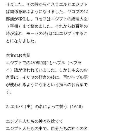
りました。その時からイスラエルとエジプト
は関係を結ぶようになりました。ヤコブの12
部族が移住し、ヨセフはエジプトの総理大臣
（宰相）まで務めました。それから数百年の
時が流れ、モーセの時代に出エジプトするこ
とになりました。
本文のお言葉
エジプトでの430年間にもヘブル（ヘブラ
イ）語が使われていました。しかし本文のお
言葉は、イザヤの預言の後に、再びヘブル語
が使われるようになるという預言のお言葉で
す。
2. エホバ（主）の名によって誓う（19:18）
エジプト人たちの神々を捨てて
エジプト人たちの中で、自分たちの神々の名