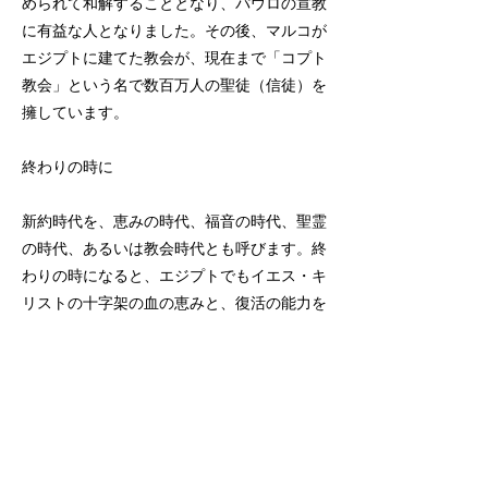
められて和解することとなり、パウロの宣教
に有益な人となりました。その後、マルコが
エジプトに建てた教会が、現在まで「コプト
教会」という名で数百万人の聖徒（信徒）を
擁しています。
終わりの時に
新約時代を、恵みの時代、福音の時代、聖霊
の時代、あるいは教会時代とも呼びます。終
わりの時になると、エジプトでもイエス・キ
リストの十字架の血の恵みと、復活の能力を
認めて信じる人々が起きるでしょう。
その時になれば、イエス・キリストにあっ
て、国と民族の障壁を飛び越え、世界的な福
音の時代が到来するでしょう。エジプトの地
の中央にある霊的な祭壇、すなわち教会があ
るようになり、福音の教会は、イスラエルの