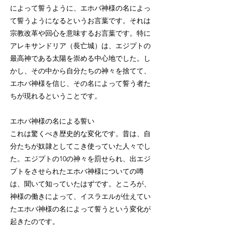
によって誓うように、エホバ神様の名によっ
て誓うようになるというお言葉です。それは
宗教改革や回心を意味するお言葉です。特に
アレキサンドリア（長亡城）は、エジプトの
最高神である太陽を崇める中心地でした。し
かし、その中から自分たちの神々を捨てて、
エホバ神様を信じ、その名によって誓う者た
ちが現れるということです。
エホバ神様の名による誓い
これは驚くべき歴史的な変化です。昔は、自
分たちが奴隷としてこき使っていた人々でし
た。エジプトの10の神々を罰せられ、出エジ
プトをさせられたエホバ神様についての噂
は、聞いて知っていたはずです。ところが、
神様の働きによって、イスラエルが仕えてい
たエホバ神様の名によって誓うという変化が
起きたのです。