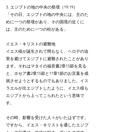
3. エジプトの地の中央の祭壇（19:19）
「その日、エジプトの地の中央には、主のた
めに一つの祭壇があり、その国境の近くに
は、主のために一つの柱がある」
イエス・キリストの避難地
イエス様が誕生されて間もなく、ヘロデの迫
害を避けてエジプトに避難されたことがあり
ます。それはマタイの福音書2章15節を見る
と、ホセア書2章15節と11章1節のお言葉を成
就させようとするものでもありました。イス
ラエルが出エジプトしたように、イエス様も
エジプトから上ってこられたという意味で
す。
その時、影響を受けた人々がいたはずです。
ですから、イエス・キリストを通したエジプ