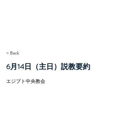
TCC+HOPE
< Back
6月14日（主日）説教要約
エジプト中央教会