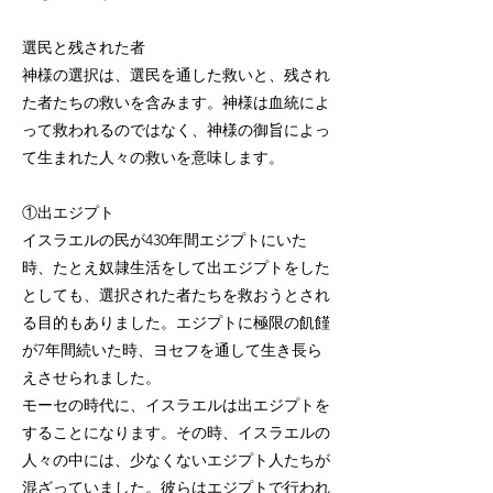
選民と残された者
神様の選択は、選民を通した救いと、残され
た者たちの救いを含みます。神様は血統によ
って救われるのではなく、神様の御旨によっ
て生まれた人々の救いを意味します。
①出エジプト
イスラエルの民が430年間エジプトにいた
時、たとえ奴隷生活をして出エジプトをした
としても、選択された者たちを救おうとされ
る目的もありました。エジプトに極限の飢饉
が7年間続いた時、ヨセフを通して生き長ら
えさせられました。
モーセの時代に、イスラエルは出エジプトを
することになります。その時、イスラエルの
人々の中には、少なくないエジプト人たちが
混ざっていました。彼らはエジプトで行われ