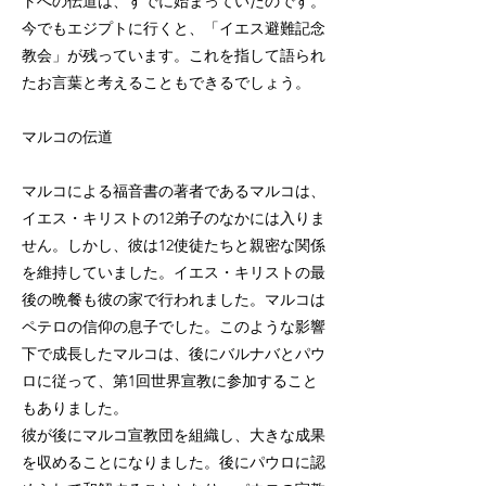
トへの伝道は、すでに始まっていたのです。
今でもエジプトに行くと、「イエス避難記念
教会」が残っています。これを指して語られ
たお言葉と考えることもできるでしょう。
マルコの伝道
マルコによる福音書の著者であるマルコは、
イエス・キリストの12弟子のなかには入りま
せん。しかし、彼は12使徒たちと親密な関係
を維持していました。イエス・キリストの最
後の晩餐も彼の家で行われました。マルコは
ペテロの信仰の息子でした。このような影響
下で成長したマルコは、後にバルナバとパウ
ロに従って、第1回世界宣教に参加すること
もありました。
彼が後にマルコ宣教団を組織し、大きな成果
を収めることになりました。後にパウロに認