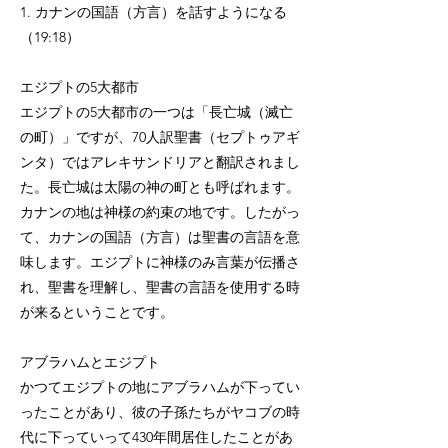
1. カナンの国語（方言）を話すようになる
（19:18）
エジプトの5大都市
エジプトの5大都市の一つは「長亡城（滅亡
の町）」ですが、70人訳聖書（セプトゥアギ
ンタ）ではアレキサンドリアと翻訳されまし
た。長亡城は太陽の神の町とも呼ばれます。
カナンの地は神様の約束の地です。したがっ
て、カナンの国語（方言）は聖書の言語を意
味します。エジプトに神様のみ言葉が伝播さ
れ、聖書を理解し、聖書の言語を使用する時
が来るということです。
アブラハムとエジプト
かつてエジプトの地にアブラハムが下ってい
ったことがあり、彼の子孫たちがヤコブの時
代に下っていって430年間居住したことがあ