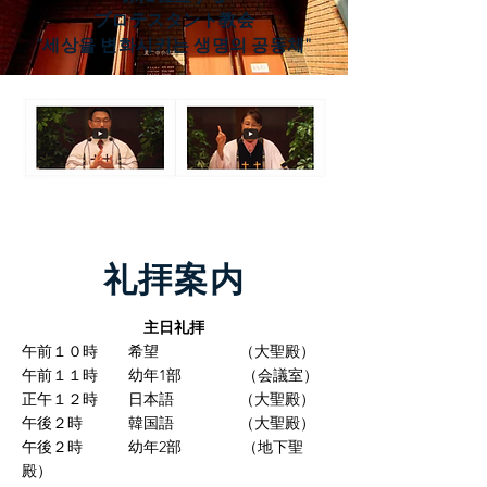
プロテスタント教会
"세상을 변화시키는 생명의 공동체"
​礼拝案内
主日礼拝
午前１０時 希望 （大聖殿）
午前１１時 幼年1部 （会議室）
正午１２時 日本語 （大聖殿）
午後２時 韓国語 （大聖殿）
午後２時 幼年2部 （地下聖
殿）