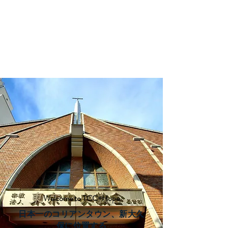
TCC+HOPE
Welcome to TCC+Hope
日本一のコリアンタウン、新大久
保に位置する