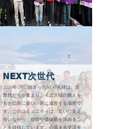
方々をお祝いし、また伝道のた
めに毎年希望フェスティバルを
開催しております。救われた希
望の聖徒達に、真の平安と祝福
を与え、永遠の喜びの中に生か
してくださるイエスキリストに
全ての栄光をお捧げします。ま
たいつも主の愛を持って、祈り
続けてくださる皆様に感謝いた
NEXT次世代
します。
2024年1月に始まったNEXT礼拝は、次
世代たちが集まり、イエス様の教えを
もとに共に笑い、共に成長する場所で
す。このコミュニティは、互いに支え
合いながら、信仰や価値観を深めるこ
とを目指しています。心温まる交流を