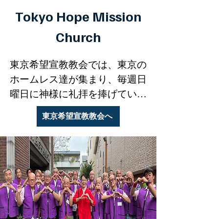
Tokyo Hope Mission
Church
東京希望宣教教会では、東京の
ホームレス達が集まり、毎週日
曜日に神様に礼拝を捧げていま
す。イエスキリストを信じ救わ
東京希望宣教教会へ
れ、食事配給のミニストリーを
初めて２１年が経ちました。過
ぎし２１年間、聖霊様の導きの
中で約５００名のホームレスの
方々が水のバプテスマを受け、
生まれ変わりを体験しました。
受洗し救われ神の子とされた